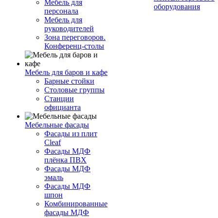
Мебель для
оборудования
персонала
Мебель для
руководителей
Зона переговоров.
Конференц-столы
Мебель для баров и кафе
Барные стойки
Столовые группы
Станции
официанта
Мебельные фасады
Фасады из плит
Cleaf
Фасады МДФ
плёнка ПВХ
Фасады МДФ
эмаль
Фасады МДФ
шпон
Комбинированные
фасады МДФ