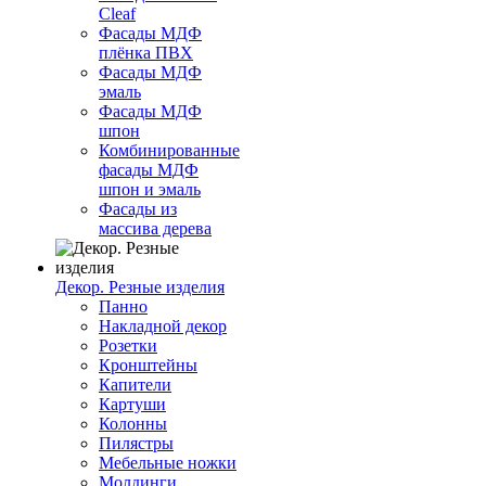
Cleaf
Фасады МДФ
плёнка ПВХ
Фасады МДФ
эмаль
Фасады МДФ
шпон
Комбинированные
фасады МДФ
шпон и эмаль
Фасады из
массива дерева
Декор. Резные изделия
Панно
Накладной декор
Розетки
Кронштейны
Капители
Картуши
Колонны
Пилястры
Мебельные ножки
Молдинги