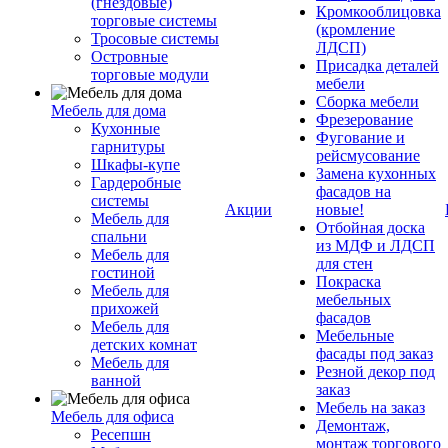
(гнездовые)
Кромкооблицовка
торговые системы
(кромление
Тросовые системы
ЛДСП)
Островные
Присадка деталей
торговые модули
мебели
Сборка мебели
Мебель для дома
Фрезерование
Кухонные
Фугование и
гарнитуры
рейсмусование
Шкафы-купе
Замена кухонных
Гардеробные
фасадов на
системы
Акции
новые!
Мебель для
Отбойная доска
спальни
из МДФ и ЛДСП
Мебель для
для стен
гостиной
Покраска
Мебель для
мебельных
прихожей
фасадов
Мебель для
Мебельные
детских комнат
фасады под заказ
Мебель для
Резной декор под
ванной
заказ
Мебель на заказ
Мебель для офиса
Демонтаж,
Ресепшн
монтаж торгового