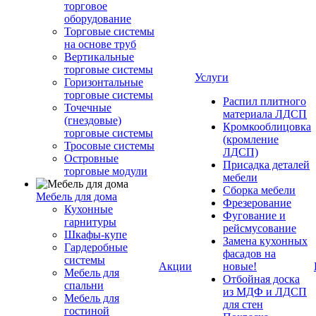
торговое
оборудование
Торговые системы
на основе труб
Вертикальные
торговые системы
Услуги
Горизонтальные
торговые системы
Распил плитного
Точечные
материала ЛДСП
(гнездовые)
Кромкооблицовка
торговые системы
(кромление
Тросовые системы
ЛДСП)
Островные
Присадка деталей
торговые модули
мебели
Сборка мебели
Мебель для дома
Фрезерование
Кухонные
Фугование и
гарнитуры
рейсмусование
Шкафы-купе
Замена кухонных
Гардеробные
фасадов на
системы
Акции
новые!
Мебель для
Отбойная доска
спальни
из МДФ и ЛДСП
Мебель для
для стен
гостиной