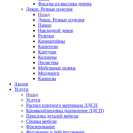
Фасады из массива дерева
Декор. Резные изделия
Назад
Декор. Резные изделия
Панно
Накладной декор
Розетки
Кронштейны
Капители
Картуши
Колонны
Пилястры
Мебельные ножки
Молдинги
Карнизы
Акции
Услуги
Назад
Услуги
Распил плитного материала ЛДСП
Кромкооблицовка (кромление ЛДСП)
Присадка деталей мебели
Сборка мебели
Фрезерование
Фугование и рейсмусование