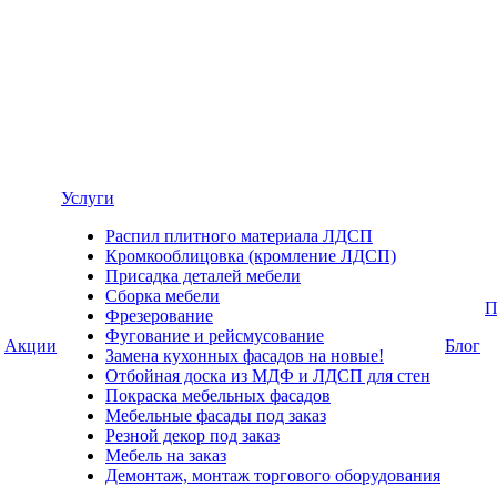
Услуги
Распил плитного материала ЛДСП
Кромкооблицовка (кромление ЛДСП)
Присадка деталей мебели
Сборка мебели
П
Фрезерование
Фугование и рейсмусование
Акции
Блог
Замена кухонных фасадов на новые!
Отбойная доска из МДФ и ЛДСП для стен
Покраска мебельных фасадов
Мебельные фасады под заказ
Резной декор под заказ
Мебель на заказ
Демонтаж, монтаж торгового оборудования