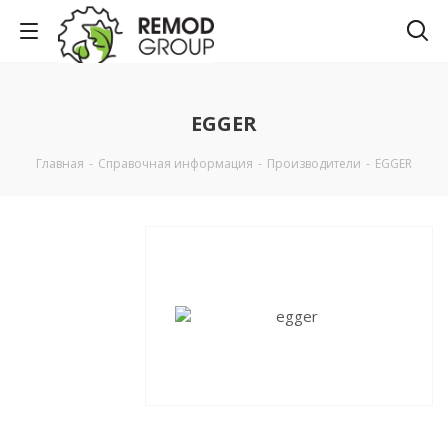
EGGER
Главная
-
Справочная информация
-
Производители
-
EGGER